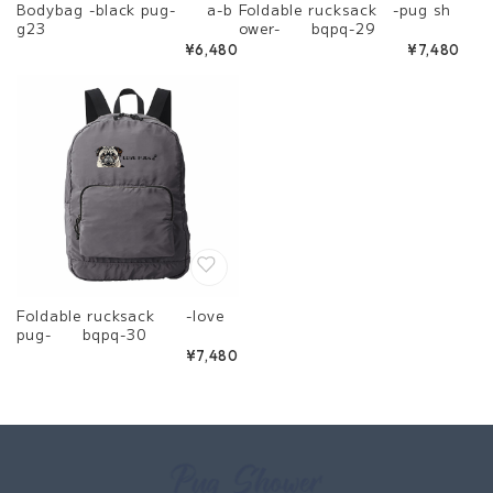
Bodybag -black pug- a-b
Foldable rucksack -pug sh
g23
ower- bqpq-29
¥6,480
¥7,480
Foldable rucksack -love
pug- bqpq-30
¥7,480
Information