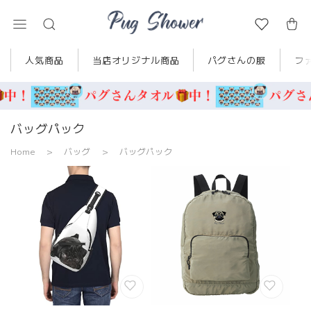
人気商品
当店オリジナル商品
パグさんの服
フ
バッグパック
Home
バッグ
バッグパック