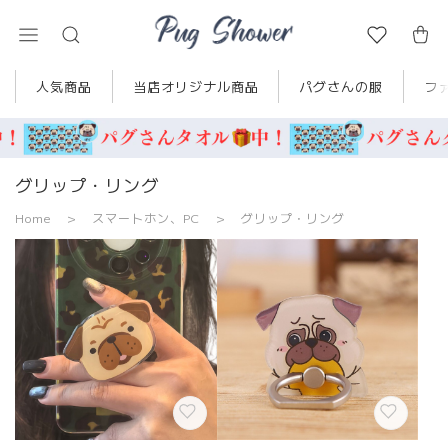
人気商品
当店オリジナル商品
パグさんの服
フ
グリップ・リング
Home
スマートホン、PC
グリップ・リング