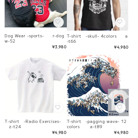
Dog Wear -sports- r-dog
T-shirt -skull- 4colors a
w-52
-t66
¥3,980
¥4,980
T-shirt -Radio Exercises-
T-shirt -pagging wave- 12
z-t24
colors a-t89
¥4,980
¥4,980