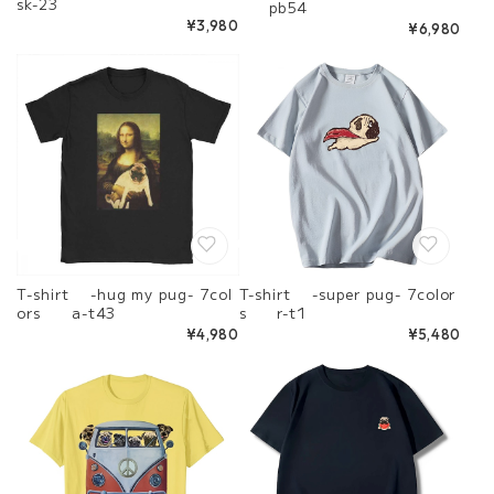
sk-23
pb54
¥3,980
¥6,980
T-shirt -hug my pug- 7col
T-shirt -super pug- 7color
ors a-t43
s r-t1
¥4,980
¥5,480