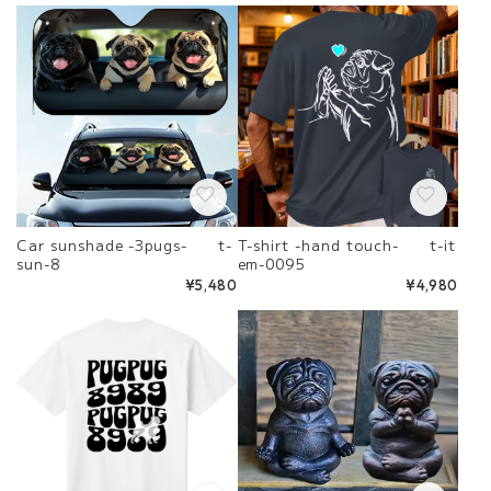
Car sunshade -3pugs- t-
T-shirt -hand touch- t-it
sun-8
em-0095
¥5,480
¥4,980