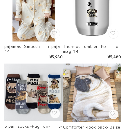
pajamas -Smooth r-paja-
Thermos Tumbler -Po- o-
14
mag-14
¥5,980
¥5,480
5 pair socks -Pug fun- t-
Comforter -look back- 3size