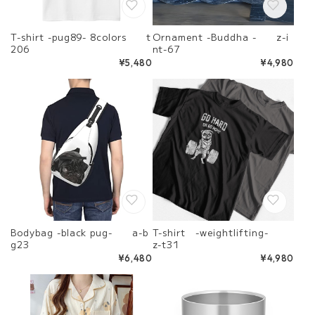
T-shirt -pug89- 8colors t
Ornament -Buddha - z-i
206
nt-67
¥5,480
¥4,980
Bodybag -black pug- a-b
T-shirt -weightlifting-
g23
z-t31
¥6,480
¥4,980