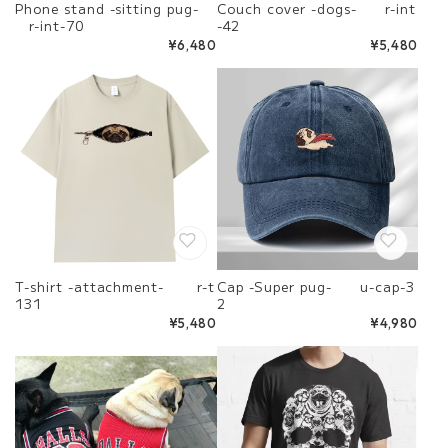
Phone stand -sitting pug-
Couch cover -dogs- r-int
r-int-70
-42
¥6,480
¥5,480
T-shirt -attachment- r-t
Cap -Super pug- u-cap-3
131
2
¥5,480
¥4,980