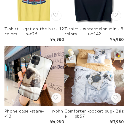
T-shirt -get on the bus- 12
T-shirt - watermelon mini- 3
colors a-t26
colors u-t142
¥4,980
¥4,980
Phone case -stare- r-phn
Comforter -pocket pug- 2siz
-13
e pb57
¥4,980
¥7,980