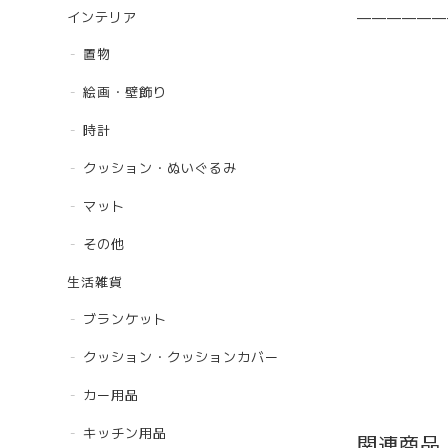
インテリア
——————
置物
絵画・壁飾り
時計
クッション・ぬいぐるみ
マット
その他
生活雑貨
ブランケット
クッション・クッションカバー
カー用品
キッチン用品
関連商品