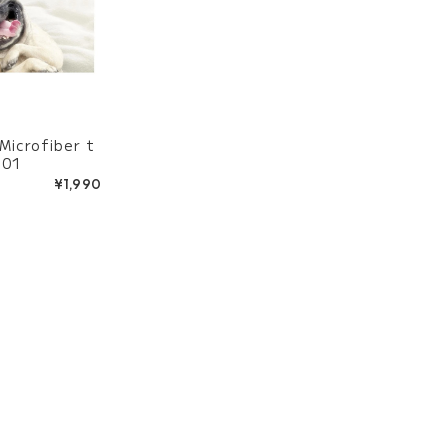
crofiber t
-01
¥1,990