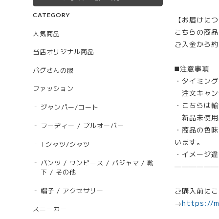
CATEGORY
【お届けにつ
こちらの商品
人気商品
ご入金から約
当店オリジナル商品
◼️注意事項
パグさんの服
・タイミング
ファッション
注文キャン
・こちらは輸
ジャンパー/コート
新品未使用
フーディー / プルオーバー
・商品の色味
います。
Tシャツ/シャツ
・イメージ違
パンツ / ワンピース / パジャマ / 靴
——————
下 / その他
帽子 / アクセサリー
ご購入前にこ
→
https://
スニーカー