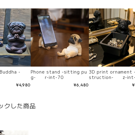
 -Buddha -
Phone stand -sitting pu
3D print ornament 
g- r-int-70
struction- z-int
¥4,980
¥6,480
¥
ックした商品