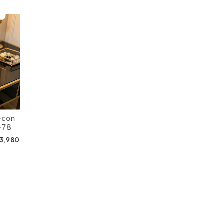
-con
-78
3,980