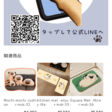
関連商品
Mochi-mochi cushi
kitchen mat -enjo
Square Mat -Nice
on r-msk-32
y life- r-msk-35
- r-msk-36
¥6,980
¥5,980
¥5,980