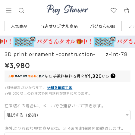
人気商品
当店オリジナル商品
パグさんの服
フ
3D print ornament -construction- z-int-78
¥3,980
¥1,320
なら
手数料無料で
月々
から
※別途送料がかかります。
送料を確認する
※¥8,000以上のご注文で国内送料が無料になります。
在庫切れの場合は、メールでご連絡させて頂きます。
海外よりお取り寄せ商品の為、3-4週間お時間を頂戴致します。