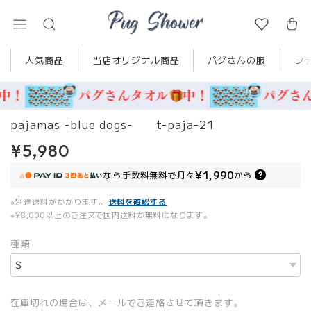
人気商品
当店オリジナル商品
パグさんの服
フ
pajamas -blue dogs- t-paja-21
¥5,980
¥1,990
なら
手数料無料で
月々
から
※別途送料がかかります。
送料を確認する
※¥8,000以上のご注文で国内送料が無料になります。
種類
在庫切れの場合は、メールでご連絡させて頂きます。