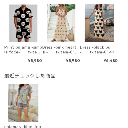
Print pajama -simp
Dress -pink heart
Dress -black bull
le face- t-item-
Ⅱ- t-item-013
- t-item-0141
0347
9
¥5,980
¥5,980
¥6,480
最近チェックした商品
pajamas -blue dog