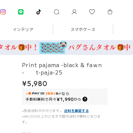
インテリア
スマホケース
Print pajama -black & faｗn
- t-paja-25
¥5,980
なら
¥1,990
手数料無料で
月々
から
※別途送料がかかります。
送料を確認する
※¥8,000以上のご注文で国内送料が無料になりま
す。