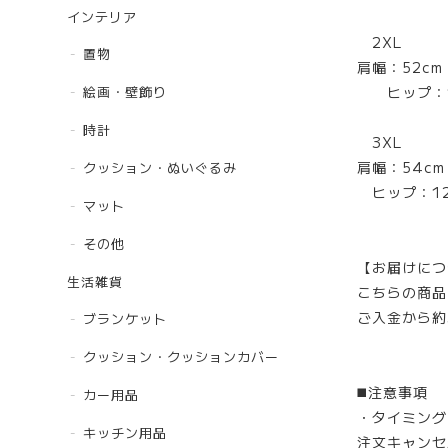
インテリア
2XL
置物
肩幅：52c
ヒップ：12
絵画・壁飾り
時計
3XL
肩幅：54c
クッション・ぬいぐるみ
ヒップ：12
マット
その他
【お届けにつ
生活雑貨
こちらの商品
ご入金から約
ブランケット
クッション・クッションカバー
◼️注意事項
カー用品
・タイミング
キッチン用品
注文キャンセ