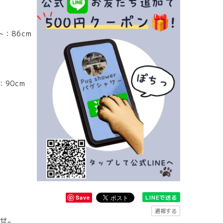
：86cm
：90cm
LINEで送る
Save
通報する
せ。