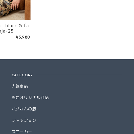
a -black & fa
ja-25
¥5,980
CATEGORY
人気商品
当店オリジナル商品
パグさんの服
ファッション
スニーカー