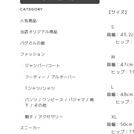
CATEGORY
【サイズ】
人気商品
S
当店オリジナル商品
肩幅：45.
ヒップ：10
パグさんの服
ファッション
M
肩幅：47c
ジャンパー/コート
ヒップ：11
フーディー / プルオーバー
L
Tシャツ/シャツ
肩幅：48c
パンツ / ワンピース / パジャマ / 靴
ヒップ：11
下 / その他
帽子 / アクセサリー
XL
肩幅：50c
スニーカー
ヒップ：11