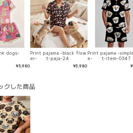
pink dogs-
Print pajama -black flow
Print pajama -simpl
er- t-paja-24
e- t-item-0347
¥5,980
¥5,980
¥
ックした商品