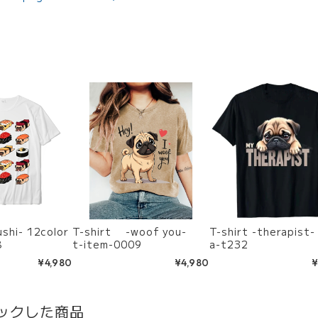
12color
T-shirt -woof you-
T-shirt -therapist-
8
t-item-0009
a-t232
¥4,980
¥4,980
¥
ックした商品