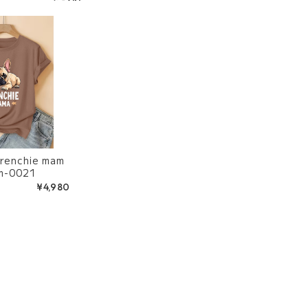
renchie mam
m-0021
¥4,980