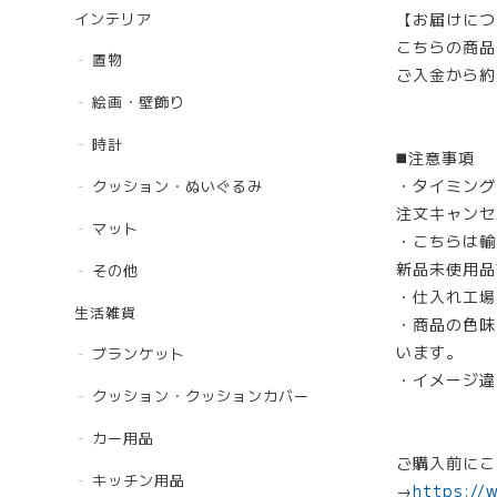
インテリア
【お届けにつ
こちらの商品
置物
ご入金から約
絵画・壁飾り
時計
◼️注意事項
・タイミング
クッション・ぬいぐるみ
注文キャンセ
マット
・こちらは輸
新品未使用品
その他
・仕入れ工場
生活雑貨
・商品の色味
います。
ブランケット
・イメージ違
クッション・クッションカバー
カー用品
ご購入前にこ
キッチン用品
→
https://