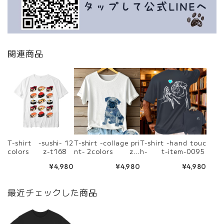
関連商品
T-shirt -sushi- 12
T-shirt -collage pri
T-shirt -hand touc
colors z-t168
nt- 2colors z-t
h- t-item-0095
228
¥4,980
¥4,980
¥4,980
最近チェックした商品