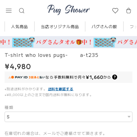
人気商品
当店オリジナル商品
パグさんの服
フ
T-shirt who loves pugs- a-t235
¥4,980
¥1,660
なら
手数料無料で
月々
から
※別途送料がかかります。
送料を確認する
※¥8,000以上のご注文で国内送料が無料になります。
種類
在庫切れの場合は、メールでご連絡させて頂きます。