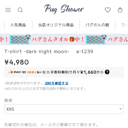
人気商品
当店オリジナル商品
パグさんの服
フ
T-shirt -dark night moon- a-t239
¥4,980
¥1,660
なら
手数料無料で
月々
から
※別途送料がかかります。
送料を確認する
※¥8,000以上のご注文で国内送料が無料になります。
種類
在庫切れの場合は、メールでご連絡させて頂きます。