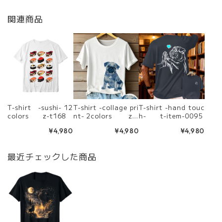
関連商品
T-shirt -sushi- 12
T-shirt -collage pri
T-shirt -hand touc
colors z-t168
nt- 2colors z-t
h- t-item-0095
228
¥4,980
¥4,980
¥4,980
最近チェックした商品