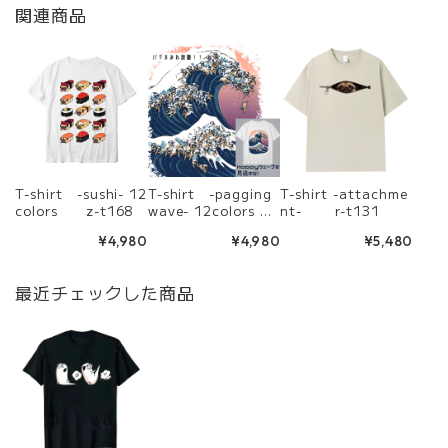
関連商品
T-shirt -sushi- 12
T-shirt -pagging
T-shirt -attachme
colors z-t168
wave- 12colors
nt- r-t131
a-t89
¥4,980
¥4,980
¥5,480
最近チェックした商品