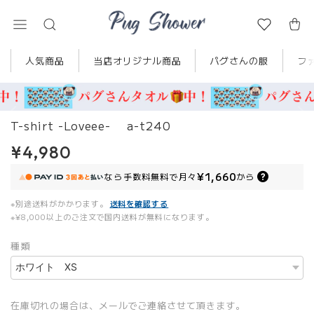
人気商品
当店オリジナル商品
パグさんの服
フ
T-shirt -Loveee- a-t240
¥4,980
¥1,660
なら
手数料無料で
月々
から
※別途送料がかかります。
送料を確認する
※¥8,000以上のご注文で国内送料が無料になります。
種類
在庫切れの場合は、メールでご連絡させて頂きます。