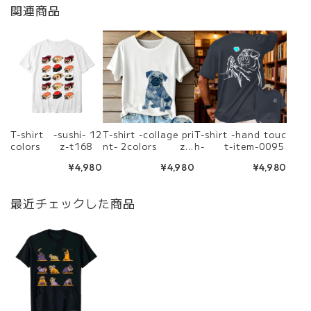
関連商品
T-shirt -sushi- 12
T-shirt -collage pri
T-shirt -hand touc
colors z-t168
nt- 2colors z-t
h- t-item-0095
228
¥4,980
¥4,980
¥4,980
最近チェックした商品