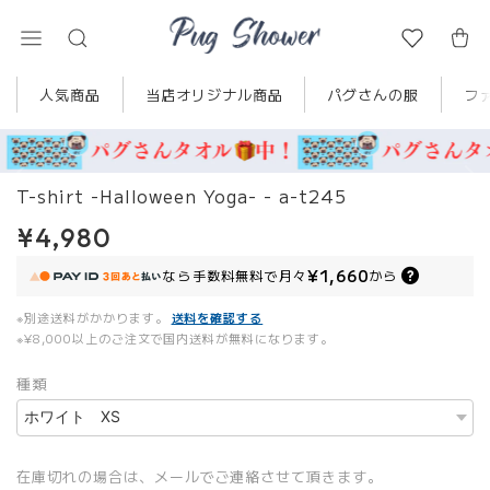
人気商品
当店オリジナル商品
パグさんの服
フ
T-shirt -Halloween Yoga- - a-t245
¥4,980
¥1,660
なら
手数料無料で
月々
から
※別途送料がかかります。
送料を確認する
※¥8,000以上のご注文で国内送料が無料になります。
種類
在庫切れの場合は、メールでご連絡させて頂きます。