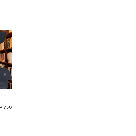
uch-
4,980