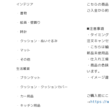
インテリア
こちらの商品
ご入金から約
置物
絵画・壁飾り
◼️注意事項
時計
・タイミング
注文キャンセ
クッション・ぬいぐるみ
・こちらは輸
マット
新品未使用品
・仕入れ工場
その他
・商品の色味
生活雑貨
います。
・イメージ違
ブランケット
クッション・クッションカバー
ご購入前にこ
カー用品
→
https://
キッチン用品