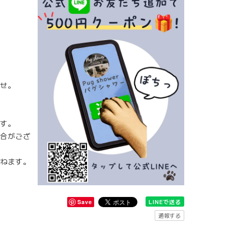
せ。
す。
合がござ
ねます。
LINEで送る
Save
通報する