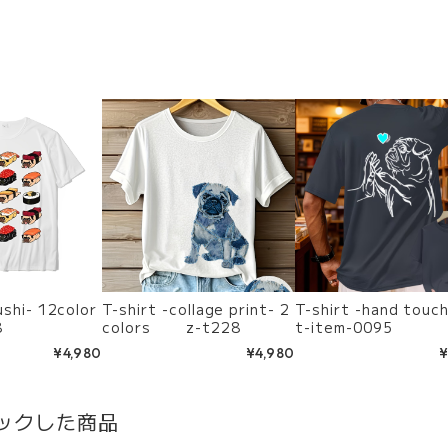
12color
T-shirt -collage print- 2
T-shirt -hand to
8
colors z-t228
t-item-0095
¥4,980
¥4,980
¥
ックした商品