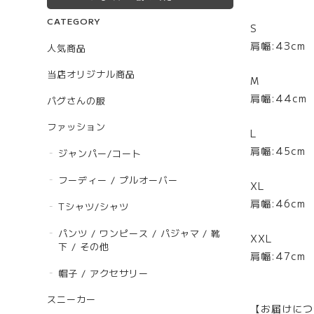
CATEGORY
S
肩幅:43cm
人気商品
当店オリジナル商品
M
肩幅:44cm 
パグさんの服
ファッション
L
肩幅:45cm
ジャンパー/コート
フーディー / プルオーバー
XL
肩幅:46cm 
Tシャツ/シャツ
パンツ / ワンピース / パジャマ / 靴
XXL
下 / その他
肩幅:47cm
帽子 / アクセサリー
スニーカー
【お届けにつ