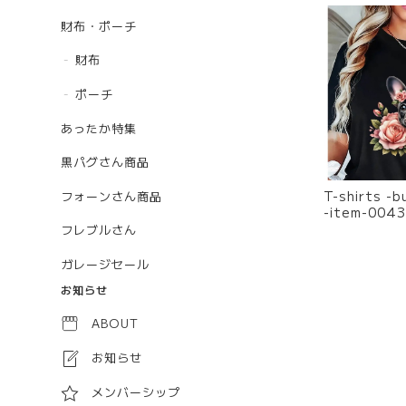
財布・ポーチ
財布
ポーチ
あったか特集
黒パグさん商品
T-shirts -bull rose- t
フォーンさん商品
-item-0043
フレブルさん
ガレージセール
お知らせ
ABOUT
お知らせ
メンバーシップ