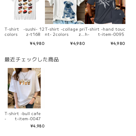
T-shirt -sushi- 12
T-shirt -collage pri
T-shirt -hand touc
colors z-t168
nt- 2colors z-t
h- t-item-0095
228
¥4,980
¥4,980
¥4,980
最近チェックした商品
T-shirt -bull cafe
- t-item-0047
¥4,980