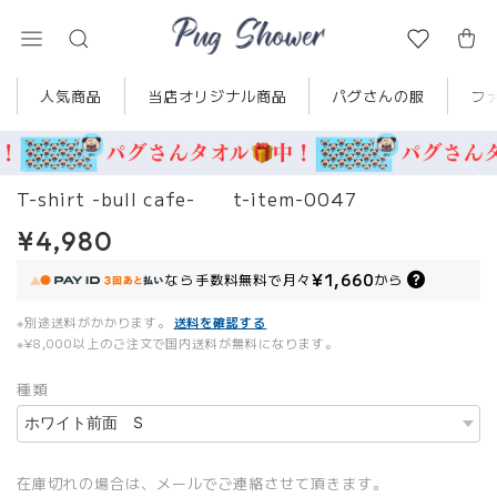
人気商品
当店オリジナル商品
パグさんの服
フ
T-shirt -bull cafe- t-item-0047
¥4,980
¥1,660
なら
手数料無料で
月々
から
※別途送料がかかります。
送料を確認する
※¥8,000以上のご注文で国内送料が無料になります。
種類
在庫切れの場合は、メールでご連絡させて頂きます。