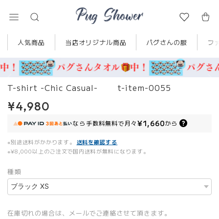
人気商品
当店オリジナル商品
パグさんの服
フ
T-shirt -Chic Casual- t-item-0055
¥4,980
¥1,660
なら
手数料無料で
月々
から
※別途送料がかかります。
送料を確認する
※¥8,000以上のご注文で国内送料が無料になります。
種類
在庫切れの場合は、メールでご連絡させて頂きます。