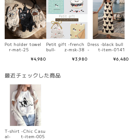
Pot holder towel
Petit gift -french
Dress -black bull
r-mat-25
bull- z-msk-38
- t-item-0141
¥4,980
¥3,980
¥6,480
最近チェックした商品
T-shirt -Chic Casu
al- t-item-005