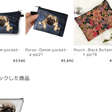
nim pocket-
Purse -Denim pocket-
Pouch -Black Botani
a-pp21
- t-pp18
¥3,980
¥3,890
¥
ックした商品