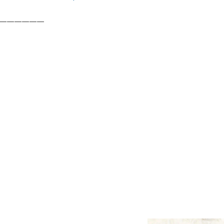
——————