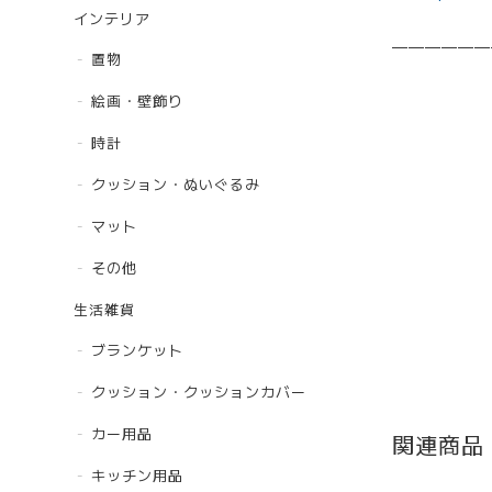
インテリア
——————
置物
絵画・壁飾り
時計
クッション・ぬいぐるみ
マット
その他
生活雑貨
ブランケット
クッション・クッションカバー
カー用品
関連商品
キッチン用品