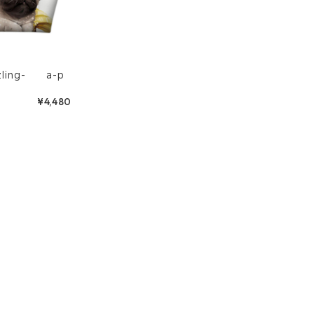
zzling- a-p
¥4,480