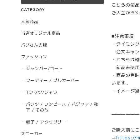
こちらの商品
CATEGORY
ご入金から3
人気商品
当店オリジナル商品
◼️注意事項
・タイミング
パグさんの服
注文キャン
ファッション
・こちらは輸
新品未使用
ジャンパー/コート
・商品の色味
フーディー / プルオーバー
います。
・イメージ違
Tシャツ/シャツ
パンツ / ワンピース / パジャマ / 靴
下 / その他
——————
帽子 / アクセサリー
ご購入前にこ
スニーカー
→
https://