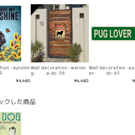
sunshin
Wall decoration -warnin
Wall decoration -pug lov
9
g- a-dc-56
er- dc-61
¥4,480
¥4,480
¥
ックした商品