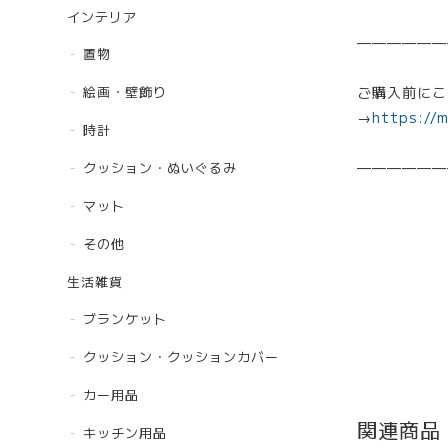
インテリア
——————
置物
ご購入前にこ
絵画・壁飾り
→
https://
時計
——————
クッション・ぬいぐるみ
マット
その他
生活雑貨
ブランケット
クッション・クッションカバー
カー用品
関連商品
キッチン用品