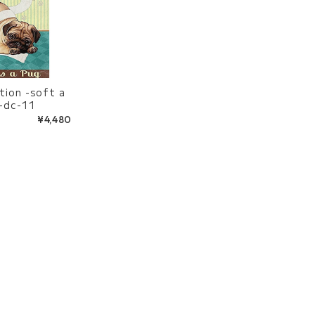
-soft a
-dc-11
¥4,480