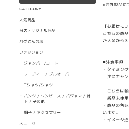
※海外製品に
CATEGORY
人気商品
【お届けにつ
当店オリジナル商品
こちらの商品
ご入金から３
パグさんの服
ファッション
◼️注意事項
ジャンパー/コート
・タイミング
フーディー / プルオーバー
注文キャン
Tシャツ/シャツ
・こちらは輸
パンツ / ワンピース / パジャマ / 靴
新品未使用
下 / その他
・商品の色味
帽子 / アクセサリー
います。
・イメージ違
スニーカー