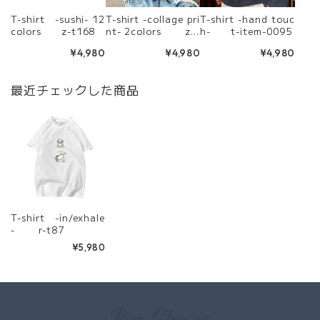
T-shirt -sushi- 12
T-shirt -collage pri
T-shirt -hand touc
colors z-t168
nt- 2colors z-t
h- t-item-0095
228
¥4,980
¥4,980
¥4,980
最近チェックした商品
T-shirt -in/exhale
- r-t87
¥5,980
Information