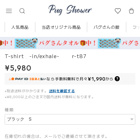
人気商品
当店オリジナル商品
パグさんの服
フ
T-shirt -in/exhale- r-t87
¥5,980
¥1,990
なら
手数料無料で
月々
から
※別途送料がかかります。
送料を確認する
※¥8,000以上のご注文で国内送料が無料になります。
種類
在庫切れの場合は、メールでご連絡させて頂きます。