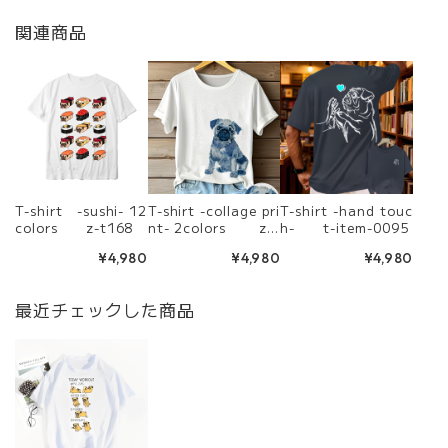
関連商品
T-shirt -sushi- 12
T-shirt -collage pri
T-shirt -hand touc
colors z-t168
nt- 2colors z-t
h- t-item-0095
228
¥4,980
¥4,980
¥4,980
最近チェックした商品