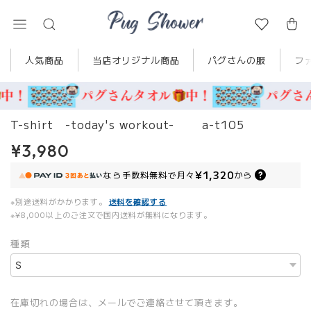
人気商品
当店オリジナル商品
パグさんの服
フ
T-shirt -today's workout- a-t105
¥3,980
¥1,320
なら
手数料無料で
月々
から
※別途送料がかかります。
送料を確認する
※¥8,000以上のご注文で国内送料が無料になります。
種類
在庫切れの場合は、メールでご連絡させて頂きます。