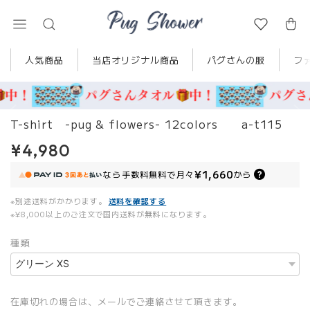
人気商品
当店オリジナル商品
パグさんの服
フ
T-shirt -pug & flowers- 12colors a-t115
¥4,980
¥1,660
なら
手数料無料で
月々
から
※別途送料がかかります。
送料を確認する
※¥8,000以上のご注文で国内送料が無料になります。
種類
在庫切れの場合は、メールでご連絡させて頂きます。