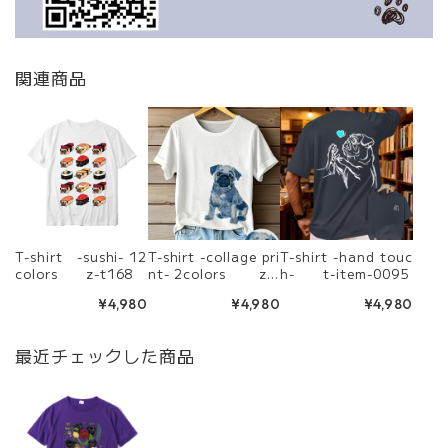
関連商品
T-shirt -sushi- 12
T-shirt -collage pri
T-shirt -hand touc
colors z-t168
nt- 2colors z-t
h- t-item-0095
228
¥4,980
¥4,980
¥4,980
最近チェックした商品