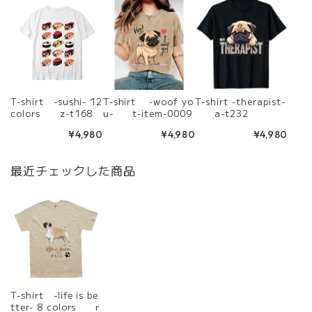
T-shirt -sushi- 12
T-shirt -woof yo
T-shirt -therapist-
colors z-t168
u- t-item-0009
a-t232
¥4,980
¥4,980
¥4,980
最近チェックした商品
T-shirt -life is be
tter- 8 colors r