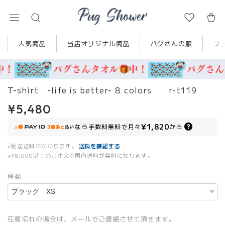
人気商品
当店オリジナル商品
パグさんの服
フ
T-shirt -life is better- 8 colors r-t119
¥5,480
¥1,820
なら
手数料無料で
月々
から
※別途送料がかかります。
送料を確認する
※¥8,000以上のご注文で国内送料が無料になります。
種類
在庫切れの場合は、メールでご連絡させて頂きます。