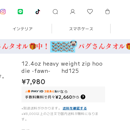
インテリア
スマホケース
12.4oz heavy weight zip hoo
die -fawn- hd125
す。
¥7,980
なら
¥2,660
手数料無料で
月々
から
※別途送料がかかります。
送料を確認する
※¥8,000以上のご注文で国内送料が無料になりま
す。