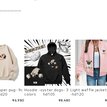
——————
uper pug- 9c
Hoodie -oyster dogs- 3
Light waffle jac
hd20
colors hd105
-hd120
¥6,980
¥8,480
¥