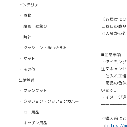
インテリア
置物
【お届けにつ
こちらの商品
絵画・壁飾り
ご入金から約
時計
クッション・ぬいぐるみ
◼️注意事項
マット
・タイミング
注文キャンセ
その他
・仕入れ工場
生活雑貨
・商品の色味
います。
ブランケット
・イメージ違
クッション・クッションカバー
——————
カー用品
ご購入前にこ
キッチン用品
→
https://