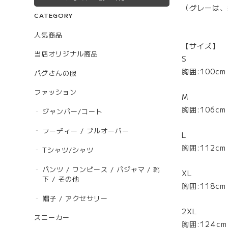
（グレーは、
CATEGORY
人気商品
【サイズ】
当店オリジナル商品
S
胸囲:100c
パグさんの服
ファッション
M
胸囲:106c
ジャンパー/コート
フーディー / プルオーバー
L
胸囲:112c
Tシャツ/シャツ
パンツ / ワンピース / パジャマ / 靴
XL
下 / その他
胸囲:118c
帽子 / アクセサリー
2XL
スニーカー
胸囲:124c