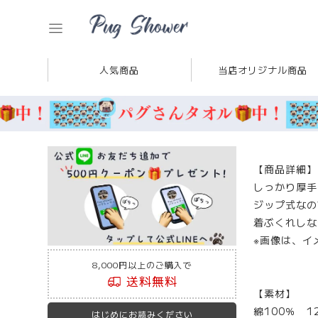
人気商品
当店オリジナル商品
【商品詳細】
しっかり厚手
ジップ式なの
着ぶくれしな
※画像は、イ
8,000円以上のご購入で
送料無料
【素材】
綿100％ 1
はじめにお読みください