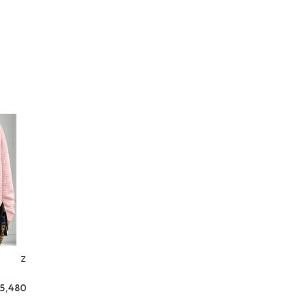
ket z
5,480