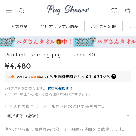
人気商品
当店オリジナル商品
パグさんの服
フ
Pendant -shining pug- acce-30
¥4,480
¥1,490
なら
手数料無料で
月々
から
※別途送料がかかります。
送料を確認する
※¥8,000以上のご注文で国内送料が無料になります。
在庫切れの場合は、メールでご連絡させて頂きます。
海外よりお取り寄せ商品の為、3-4週間お時間を頂戴致します。