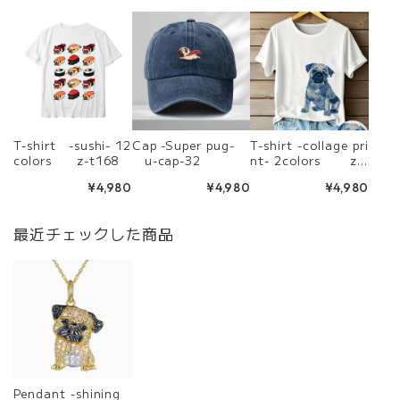
T-shirt -sushi- 12
Cap -Super pug-
T-shirt -collage pri
colors z-t168
u-cap-32
nt- 2colors z-t
228
¥4,980
¥4,980
¥4,980
最近チェックした商品
Pendant -shining