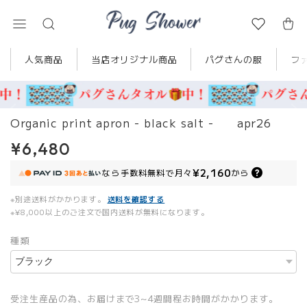
人気商品
当店オリジナル商品
パグさんの服
フ
Organic print apron - black salt - apr26
¥6,480
¥2,160
なら
手数料無料で
月々
から
※別途送料がかかります。
送料を確認する
※¥8,000以上のご注文で国内送料が無料になります。
種類
受注生産品の為、お届けまで3~4週間程お時間がかかります。