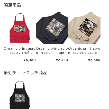
関連商品
Organic print apro
Organic print apro
Organic print apro
n - pastry chef pu
n -nibble- apr2
n -secretly taste i
g - apr24
7
t- apr29
¥6,480
¥6,480
¥6,480
最近チェックした商品