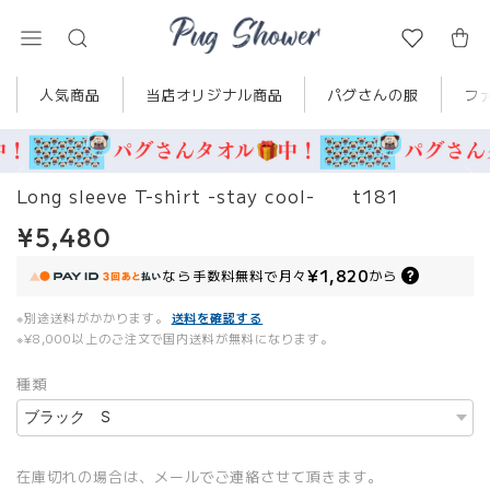
人気商品
当店オリジナル商品
パグさんの服
フ
Long sleeve T-shirt -stay cool- t181
¥5,480
¥1,820
なら
手数料無料で
月々
から
※別途送料がかかります。
送料を確認する
※¥8,000以上のご注文で国内送料が無料になります。
種類
在庫切れの場合は、メールでご連絡させて頂きます。