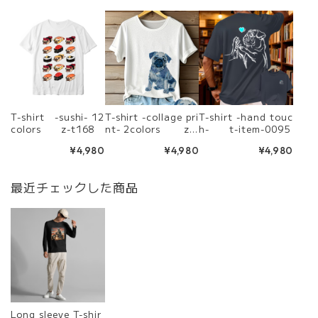
T-shirt -sushi- 12
T-shirt -collage pri
T-shirt -hand touc
colors z-t168
nt- 2colors z-t
h- t-item-0095
228
¥4,980
¥4,980
¥4,980
最近チェックした商品
Long sleeve T-shir