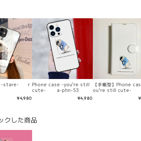
e -stare- r
Phone case -you're still
【手帳型】Phone case 
cute- a-phn-53
ou're still cute-
hn-106
¥4,980
¥4,980
¥
ックした商品