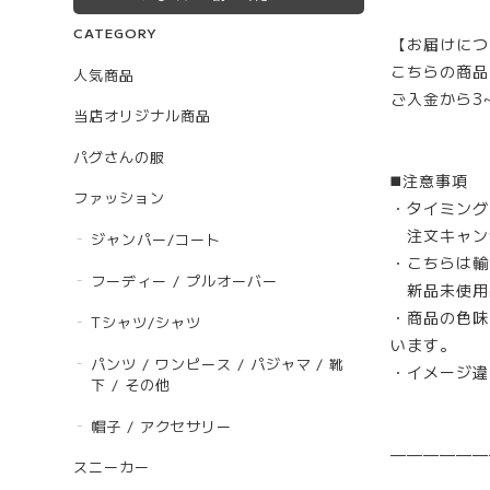
CATEGORY
【お届けにつ
こちらの商品
人気商品
ご入金から3
当店オリジナル商品
パグさんの服
◼️注意事項
ファッション
・タイミング
注文キャン
ジャンパー/コート
・こちらは輸
フーディー / プルオーバー
新品未使用
・商品の色味
Tシャツ/シャツ
います。
パンツ / ワンピース / パジャマ / 靴
・イメージ違
下 / その他
帽子 / アクセサリー
——————
スニーカー