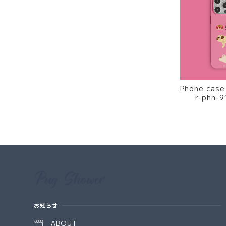
Phone case -every day
r-phn-9
Information
お知らせ
ABOUT