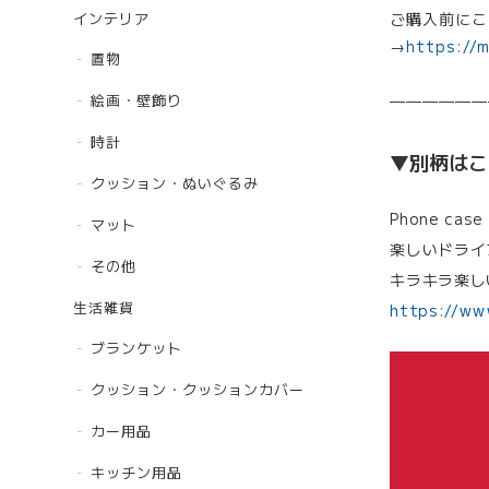
インテリア
ご購入前にこ
→
https://
置物
——————
絵画・壁飾り
時計
▼別柄はこ
クッション・ぬいぐるみ
Phone case
マット
楽しいドライブ
その他
キラキラ楽し
生活雑貨
https://ww
ブランケット
クッション・クッションカバー
カー用品
キッチン用品