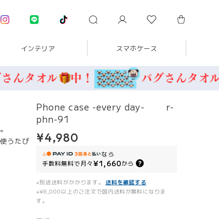
インテリア
スマホケース
Phone case -every day- r-
phn-91
。
¥4,980
使うたび
なら
¥1,660
手数料無料で
月々
から
※別途送料がかかります。
送料を確認する
※¥8,000以上のご注文で国内送料が無料になりま
す。