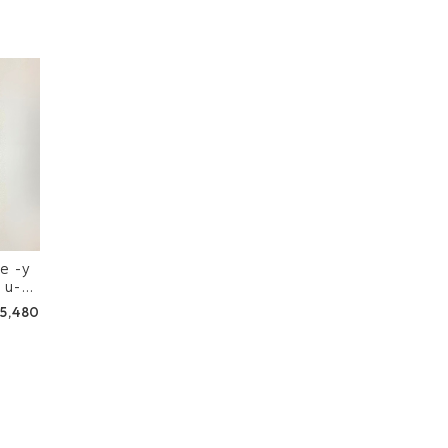
-y
 u-p
5,480