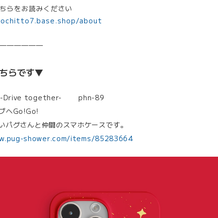
ちらをお読みください
mochitto7.base.shop/about
——————
ちらです▼
 -Drive together- phn-89
へGo!Go!
いパグさんと仲間のスマホケースです。
w.pug-shower.com/items/85283664