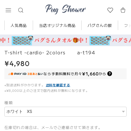
人気商品
当店オリジナル商品
パグさんの服
フ
T-shirt -cardio- 2colors a-t194
¥4,980
¥1,660
なら
手数料無料で
月々
から
※別途送料がかかります。
送料を確認する
※¥8,000以上のご注文で国内送料が無料になります。
種類
在庫切れの場合は、メールでご連絡させて頂きます。