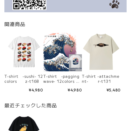
関連商品
T-shirt -sushi- 12
T-shirt -pagging
T-shirt -attachme
colors z-t168
wave- 12colors
nt- r-t131
a-t89
¥4,980
¥4,980
¥5,480
最近チェックした商品