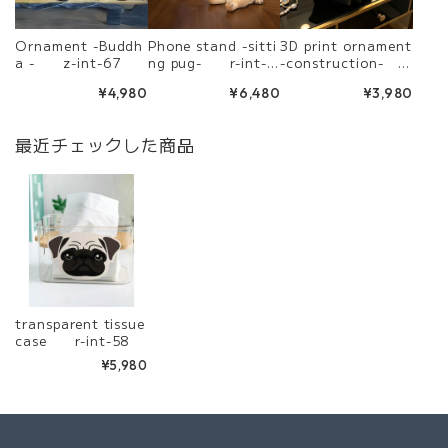
Ornament -Buddh
Phone stand -sitti
3D print ornament
a - z-int-67
ng pug- r-int-7
-construction-
0
z-int-78
¥4,980
¥6,480
¥3,980
最近チェックした商品
transparent tissue
case r-int-58
¥5,980