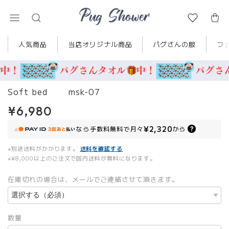
人気商品
当店オリジナル商品
パグさんの服
フ
Soft bed msk-07
¥6,980
¥2,320
なら
手数料無料で
月々
から
※別途送料がかかります。
送料を確認する
※¥8,000以上のご注文で国内送料が無料になります。
在庫切れの場合は、メールでご連絡させて頂きます。
数量