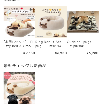
[お得なセット] Fl
Ring Donut Bed -
Cushion -pugs-
uffy bed & Groomi
pug- msk-14
t-plush8
ng brush -GRUTTE
¥9,380
¥6,980
¥6,980
- msk-11
最近チェックした商品