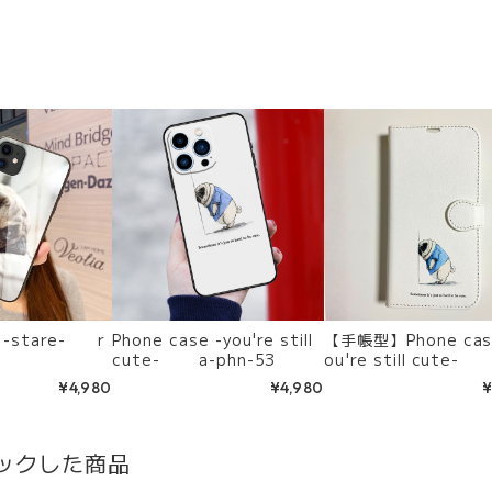
e -stare- r
Phone case -you're still
【手帳型】Phone case 
cute- a-phn-53
ou're still cute-
hn-106
¥4,980
¥4,980
¥
ックした商品