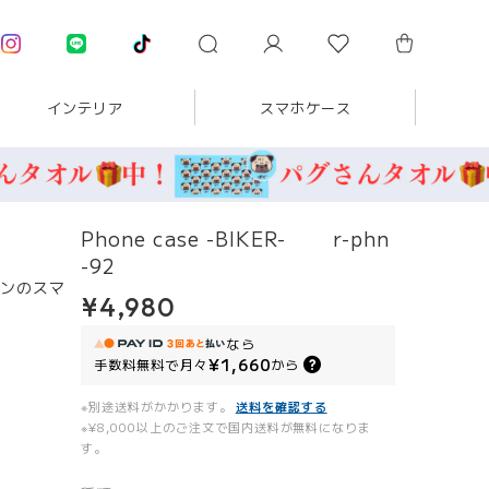
インテリア
スマホケース
Phone case -BIKER- r-phn
-92
ンのスマ
¥4,980
なら
¥1,660
手数料無料で
月々
から
※別途送料がかかります。
送料を確認する
※¥8,000以上のご注文で国内送料が無料になりま
す。