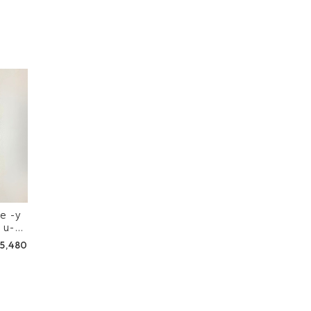
-y
 u-p
5,480