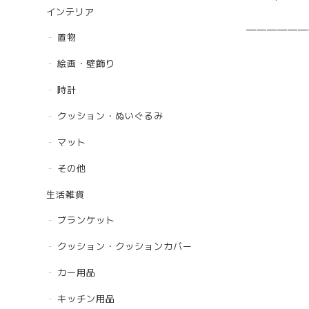
インテリア
——————
置物
絵画・壁飾り
時計
クッション・ぬいぐるみ
マット
その他
生活雑貨
ブランケット
クッション・クッションカバー
カー用品
キッチン用品