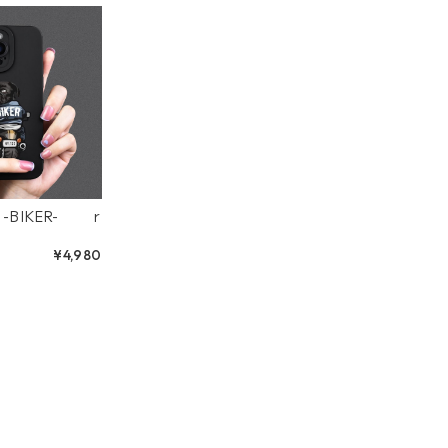
r
¥4,980