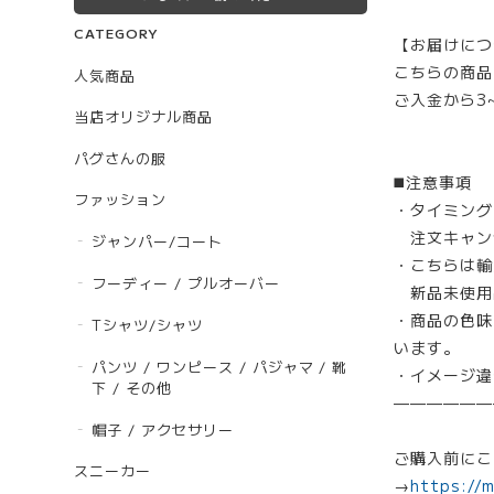
CATEGORY
【お届けにつ
こちらの商品
人気商品
ご入金から3
当店オリジナル商品
パグさんの服
◼️注意事項
ファッション
・タイミング
注文キャン
ジャンパー/コート
・こちらは輸
フーディー / プルオーバー
新品未使用
・商品の色味
Tシャツ/シャツ
います。
パンツ / ワンピース / パジャマ / 靴
・イメージ違
下 / その他
——————
帽子 / アクセサリー
ご購入前にこ
スニーカー
→
https://