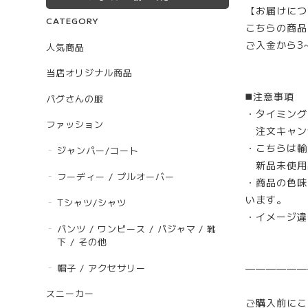
【お届けにつ
CATEGORY
こちらの商品
ご入金から3
人気商品
当店オリジナル商品
◼️注意事項
パグさんの服
・タイミング
ファッション
注文キャン
・こちらは輸
ジャンパー/コート
新品未使用
フーディー / プルオーバー
・商品の色味
います。
Tシャツ/シャツ
・イメージ違
パンツ / ワンピース / パジャマ / 靴
下 / その他
帽子 / アクセサリー
——————
スニーカー
ご購入前にこ