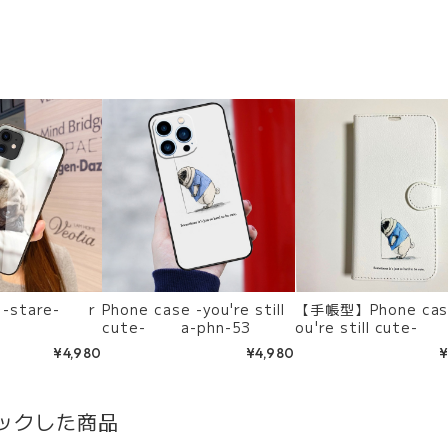
e -stare- r
Phone case -you're still
【手帳型】Phone case 
cute- a-phn-53
ou're still cute-
hn-106
¥4,980
¥4,980
¥
ックした商品