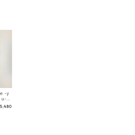
-y
 u-p
5,480