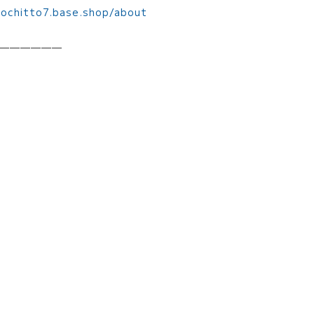
mochitto7.base.shop/about
——————