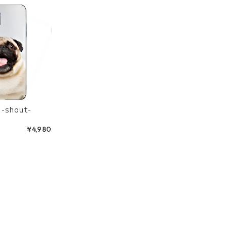
-
¥4,980