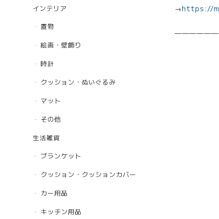
インテリア
→
https://
置物
——————
絵画・壁飾り
時計
クッション・ぬいぐるみ
マット
その他
生活雑貨
ブランケット
クッション・クッションカバー
カー用品
キッチン用品