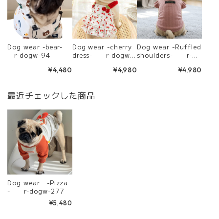
Dog wear -bear-
Dog wear -cherry
Dog wear -Ruffled
r-dogw-94
dress- r-dogw-
shoulders- r-do
292
gw-295
¥4,480
¥4,980
¥4,980
最近チェックした商品
Dog wear -Pizza
- r-dogw-277
¥5,480