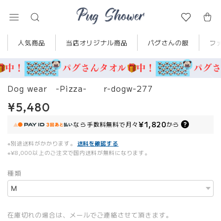
人気商品
当店オリジナル商品
パグさんの服
フ
Dog wear -Pizza- r-dogw-277
¥5,480
¥1,820
なら
手数料無料で
月々
から
※別途送料がかかります。
送料を確認する
※¥8,000以上のご注文で国内送料が無料になります。
種類
在庫切れの場合は、メールでご連絡させて頂きます。