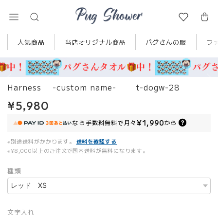
人気商品
当店オリジナル商品
パグさんの服
フ
Harness -custom name- t-dogw-28
¥5,980
¥1,990
なら
手数料無料で
月々
から
※別途送料がかかります。
送料を確認する
※¥8,000以上のご注文で国内送料が無料になります。
種類
文字入れ