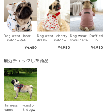
Dog wear -bear-
Dog wear -cherry
Dog wear -Ruffled
r-dogw-94
dress- r-dogw-
shoulders- r-do
292
gw-295
¥4,480
¥4,980
¥4,980
最近チェックした商品
Harness -custom
name- t-dogw