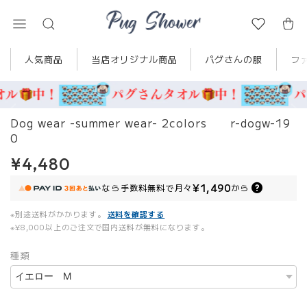
人気商品
当店オリジナル商品
パグさんの服
フ
Dog wear -summer wear- 2colors r-dogw-19
0
¥4,480
¥1,490
なら
手数料無料で
月々
から
※別途送料がかかります。
送料を確認する
※¥8,000以上のご注文で国内送料が無料になります。
種類