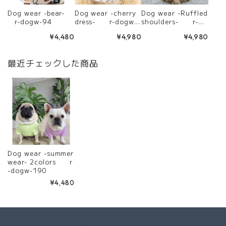
Dog wear -bear-
Dog wear -cherry
Dog wear -Ruffled
r-dogw-94
dress- r-dogw-
shoulders- r-do
292
gw-295
¥4,480
¥4,980
¥4,980
最近チェックした商品
Dog wear -summer
wear- 2colors r
-dogw-190
¥4,480